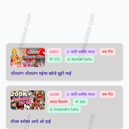
LK801
कांति कार्तिक यादव
जस गीत
372
Keshav Sahu
शीतलंग शीतलंग मईया खोजे बूढ़ी माई
LK280
कांति कार्तिक यादव
जस गीत
जवारा विसर्जन
300
Govendra Sahu
तीजा बरोबर आऐ ओ दाई