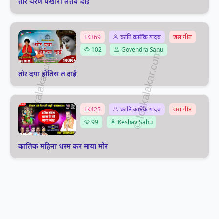
तोर चरण पखारी लेतेव दाई
LK369
कांति कार्तिक यादव
जस गीत
102
Govendra Sahu
तोर दया होतिस त दाई
LK425
कांति कार्तिक यादव
जस गीत
99
Keshav Sahu
कातिक महिना धरम कर माया मोर