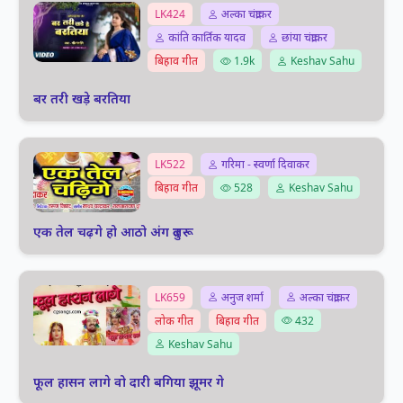
LK424
अल्का चंद्राकर
कांति कार्तिक यादव
छांया चंद्राकर
बिहाव गीत
1.9k
Keshav Sahu
बर तरी खड़े बरतिया
LK522
गरिमा - स्वर्णा दिवाकर
बिहाव गीत
528
Keshav Sahu
एक तेल चढ़गे हो आठो अंग दुलरू
LK659
अनुज शर्मा
अल्का चंद्राकर
लोक गीत
बिहाव गीत
432
Keshav Sahu
फूल हासन लागे वो दारी बगिया झूमर गे