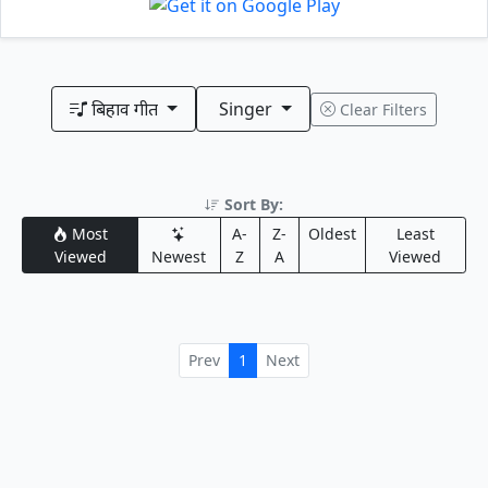
बिहाव गीत
Singer
Clear Filters
Sort By:
Most
A-
Z-
Oldest
Least
Viewed
Newest
Z
A
Viewed
Prev
1
Next