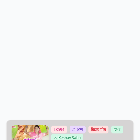
LK594
अन्य
बिहाव गीत
7
Keshav Sahu