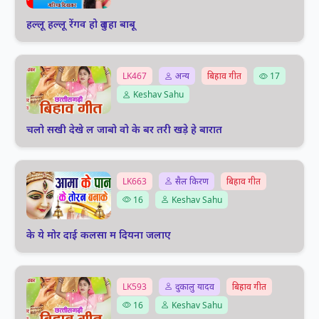
हल्लू हल्लू रेंगव हो दुलहा बाबू
LK467
अन्य
बिहाव गीत
17
Keshav Sahu
चलो सखी देखे ल जाबो वो के बर तरी खड़े हे बारात
LK663
सैल किरण
बिहाव गीत
16
Keshav Sahu
के ये मोर दाई कलसा म दियना जलाए
LK593
दुकालु यादव
बिहाव गीत
16
Keshav Sahu