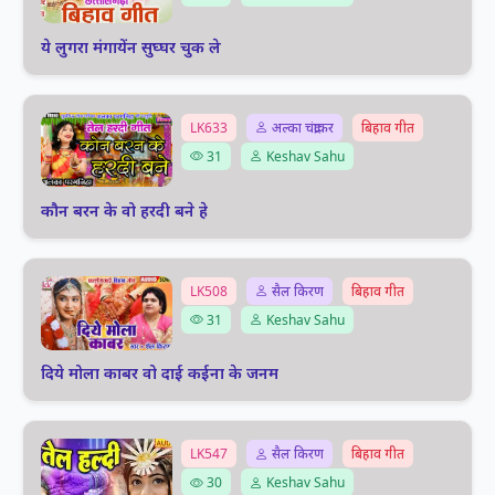
ये लुगरा मंगायेंन सुघ्घर चुक ले
LK633
अल्का चंद्राकर
बिहाव गीत
31
Keshav Sahu
कौन बरन के वो हरदी बने हे
LK508
सैल किरण
बिहाव गीत
31
Keshav Sahu
दिये मोला काबर वो दाई कईना के जनम
LK547
सैल किरण
बिहाव गीत
30
Keshav Sahu