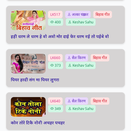
LK517
अल्का चंद्राकर
बिहाव गीत
400
Keshav Sahu
इही धरम ले धरम हे वो अवो मोर दाई फेर धरम नई तो पईबे वो
LK660
सैल किरण
बिहाव गीत
373
Keshav Sahu
पियर हरदी संग मा पियर लुगरा
LK640
सैल किरण
बिहाव गीत
349
Keshav Sahu
कोन तोरे टिकै नोनी अचहर पचहर