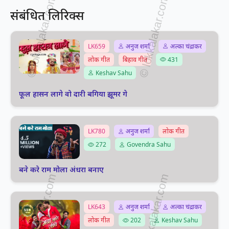
संबंधित लिरिक्स
LK659
अनुज शर्मा
अल्का चंद्राकर
लोक गीत
बिहाव गीत
431
Keshav Sahu
फूल हासन लागे वो दारी बगिया झूमर गे
LK780
अनुज शर्मा
लोक गीत
272
Govendra Sahu
बने करे राम मोला अंधरा बनाए
LK643
अनुज शर्मा
अल्का चंद्राकर
लोक गीत
202
Keshav Sahu