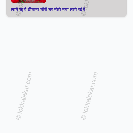
लागे रइथे दीवाना तोरो बर मोरो मया लागे रईथे