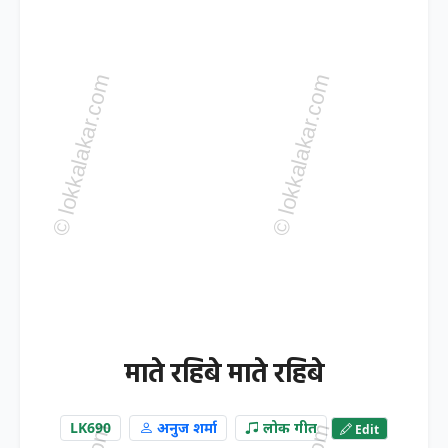
माते रहिबे माते रहिबे
LK690
अनुज शर्मा
लोक गीत
Edit