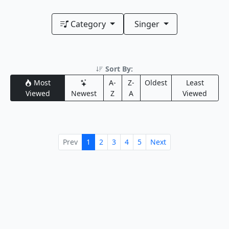
Category
Singer
Sort By:
Most
A-
Z-
Oldest
Least
Viewed
Newest
Z
A
Viewed
Prev
1
2
3
4
5
Next