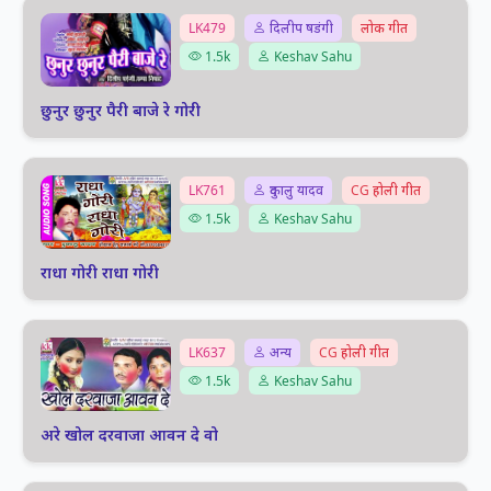
LK479
दिलीप षडंगी
लोक गीत
1.5k
Keshav Sahu
छुनुर छुनुर पैरी बाजे रे गोरी
LK761
दुकालु यादव
CG होली गीत
1.5k
Keshav Sahu
राधा गोरी राधा गोरी
LK637
अन्य
CG होली गीत
1.5k
Keshav Sahu
अरे खोल दरवाजा आवन दे वो