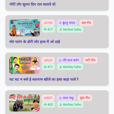
गोरी तोर सुरता दिन रात सताये वो
LK729
दुकालु यादव
जस गीत
417
Keshav Sahu
मोर पतंग के डोरी तोर हाथ में ओ दाई
LK533
गोरे लाल बर्मन
पंथी गीत
411
Keshav Sahu
घट घट म बसे हे सतनाम खोेजे ला हंसा कहां पाबे रे
LK507
आरू साहू
सुवा गीत
403
Keshav Sahu