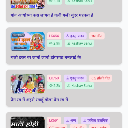
3.2k
Keshav Sahu
गांव आयोध्या कस लागत हे गली गली सुंदर महकत हे
LK464
दुकालु यादव
जस गीत
2.9k
Keshav Sahu
चलो दरस बर जाबो जाबो डांगरगढ़ बमलाई के
LK760
दुकालु यादव
CG होली गीत
2.2k
Keshav Sahu
प्रेम रंग में अइसे रंगाहूँ तोला प्रेम रंग में
LK691
अन्य
कविता वासनिक
CG रामायण
लोक गीत
भजन सरोवर