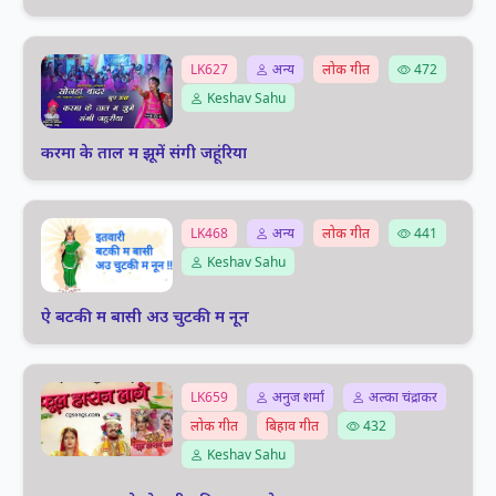
LK627
अन्य
लोक गीत
472
Keshav Sahu
करमा के ताल म झूमें संगी जहूंरिया
LK468
अन्य
लोक गीत
441
Keshav Sahu
ऐ बटकी म बासी अउ चुटकी म नून
LK659
अनुज शर्मा
अल्का चंद्राकर
लोक गीत
बिहाव गीत
432
Keshav Sahu