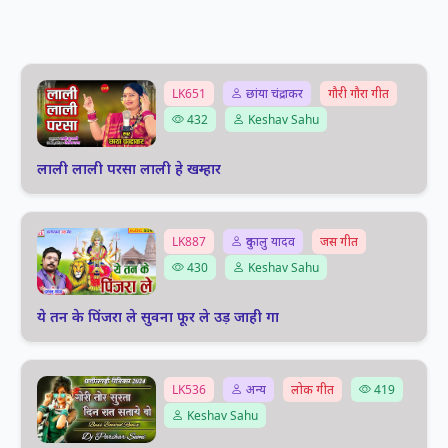
LK651
छांया चंद्राकर
गौरी गौरा गीत
432
Keshav Sahu
लाली लाली परसा लाली हे खम्हार
LK887
दुकालु यादव
जस गीत
430
Keshav Sahu
ये तन के पिंजरा ले सुवना फूर ले उड़ जाही गा
LK536
अन्य
लोक गीत
419
Keshav Sahu