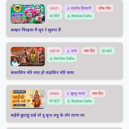
LK421
महादेव हिरवानी
लोक गीत
997
Keshav Sahu
बाम्हन चिरइया मैं सुन रे सुवना तैं
LK618
अन्य
जस गीत
941
Keshav Sahu
कंकालिन मोरे मया हो चंडालिन मोरे माया
LK605
दुकालु यादव
जस गीत
937
Keshav Sahu
कईसे छुटाहूं दाई वो दु बून्द लहू के तोर लागा ला