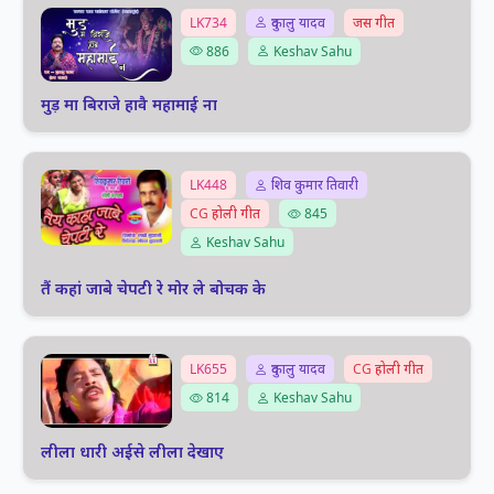
LK734
दुकालु यादव
जस गीत
886
Keshav Sahu
मुड़ मा बिराजे हावै महामाई ना
LK448
शिव कुमार तिवारी
CG होली गीत
845
Keshav Sahu
तैं कहां जाबे चेपटी रे मोर ले बोचक के
LK655
दुकालु यादव
CG होली गीत
814
Keshav Sahu
लीला धारी अईसे लीला देखाए