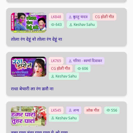
LK848
दुकालु यादव
CG होली गीत
643
Keshav Sahu
तोला रंग देहूं वो तोला रंग देहूं ना
LK765
गरिमा - स्वर्णा दिवाकर
CG होली गीत
606
Keshav Sahu
राधा बेचारी ला रंग डारौ ना
LK545
अन्य
लोक गीत
556
Keshav Sahu
हमर पारा तुंहर पारा पारा ये ओ पारा