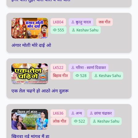
LK804
दुकालु यादव
जस गीत
555
Keshav Sahu
अंगार मोती मोरे दाई ओ
LK522
गरिमा - स्वर्णा दिवाकर
बिहाव गीत
528
Keshav Sahu
एक तेल चढ़गे हो आठो अंग दुलरू
LK636
अन्य
छांया चंद्राकर
लोक गीत
522
Keshav Sahu
खिनवा नई मांगव मैं हा