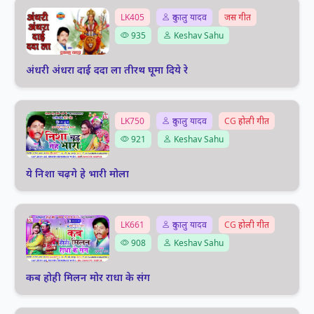
LK405
दुकालु यादव
जस गीत
935
Keshav Sahu
अंधरी अंधरा दाई ददा ला तीरथ घूमा दिये रे
LK750
दुकालु यादव
CG होली गीत
921
Keshav Sahu
ये निशा चढ़गे हे भारी मोला
LK661
दुकालु यादव
CG होली गीत
908
Keshav Sahu
कब होही मिलन मोर राधा के संग