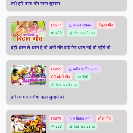
तरी हरि नाना मोर नाना सुवाना
LK517
अल्का चंद्राकर
बिहाव गीत
400
Keshav Sahu
इही धरम ले धरम हे वो अवो मोर दाई फेर धरम नई तो पईबे वो
LK455
कांति कार्तिक यादव
CG होली गीत
390
Keshav Sahu
होरी म मोर रधिया कहां लुगागे वो
LK679
पं विवेक शर्मा
लोक गीत
388
Keshav Sahu