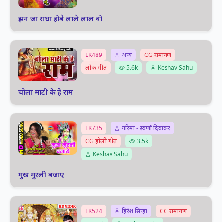
झन जा राधा होबे लाले लाल वो
LK489
अन्य
CG रामायण
लोक गीत
5.6k
Keshav Sahu
चोला माटी के हे राम
LK735
गरिमा - स्वर्णा दिवाकर
CG होली गीत
3.5k
Keshav Sahu
मुख मुरली बजाए
LK524
हिरेश सिन्हा
CG रामायण