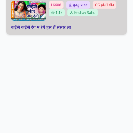
LK606
दुकालु यादव
CG होली गीत
1.1k
Keshav Sahu
कईसे कईसे रंग म रंगे हस तैं संसार ला