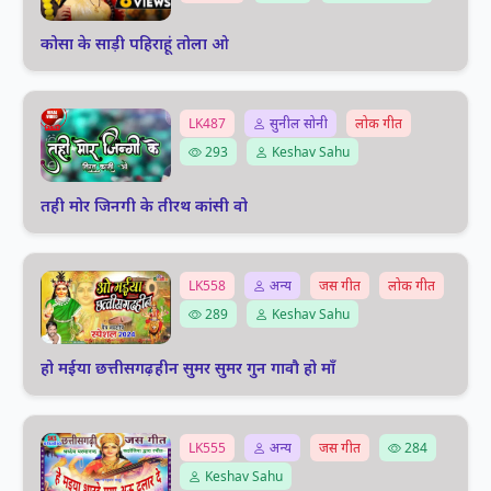
कोसा के साड़ी पहिराहूं तोला ओ
LK487
सुनील सोनी
लोक गीत
293
Keshav Sahu
तही मोर जिनगी के तीरथ कांसी वो
LK558
अन्य
जस गीत
लोक गीत
289
Keshav Sahu
हो मईया छत्तीसगढ़हीन सुमर सुमर गुन गावौ हो माँ
LK555
अन्य
जस गीत
284
Keshav Sahu