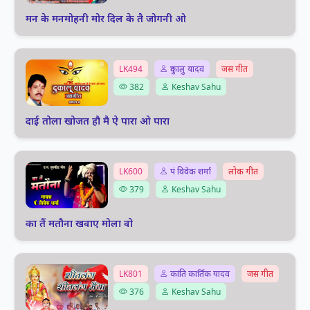
मन के मनमोहनी मोर दिल के तै जोगनी ओ
LK494
दुकालु यादव
जस गीत
382
Keshav Sahu
दाई तोला खोजत हौ मै ऐ पारा ओ पारा
LK600
पं विवेक शर्मा
लोक गीत
379
Keshav Sahu
का तैं मतौना खवाए मोला वो
LK801
कांति कार्तिक यादव
जस गीत
376
Keshav Sahu