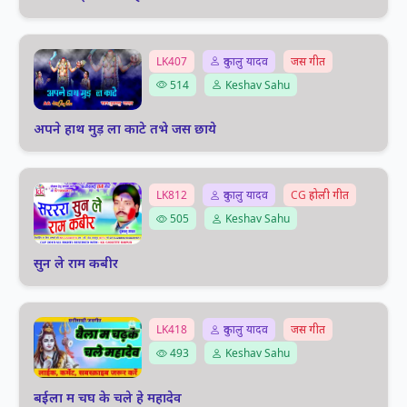
LK407
दुकालु यादव
जस गीत
514
Keshav Sahu
अपने हाथ मुड़ ला काटे तभे जस छाये
LK812
दुकालु यादव
CG होली गीत
505
Keshav Sahu
सुन ले राम कबीर
LK418
दुकालु यादव
जस गीत
493
Keshav Sahu
बईला म चघ के चले हे महादेव