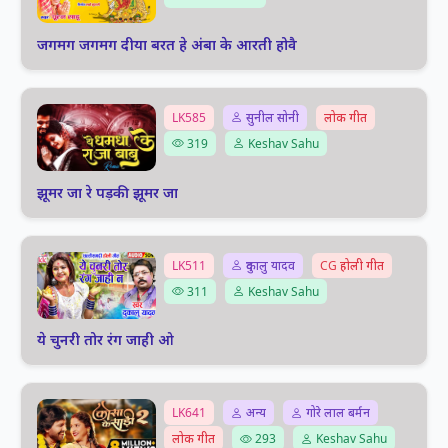
जगमग जगमग दीया बरत हे अंबा के आरती होवै
LK585
सुनील सोनी
लोक गीत
319
Keshav Sahu
झूमर जा रे पड़की झूमर जा
LK511
दुकालु यादव
CG होली गीत
311
Keshav Sahu
ये चुनरी तोर रंग जाही ओ
LK641
अन्य
गोरे लाल बर्मन
लोक गीत
293
Keshav Sahu