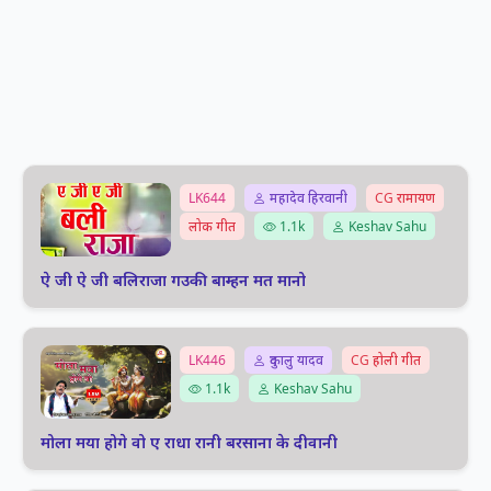
LK644
महादेव हिरवानी
CG रामायण
लोक गीत
1.1k
Keshav Sahu
ऐ जी ऐ जी बलिराजा गउकी बाम्हन मत मानो
LK446
दुकालु यादव
CG होली गीत
1.1k
Keshav Sahu
मोला मया होगे वो ए राधा रानी बरसाना के दीवानी