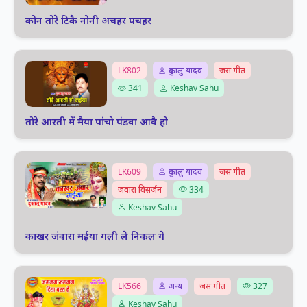
कोन तोरे टिकै नोनी अचहर पचहर
LK802
दुकालु यादव
जस गीत
341
Keshav Sahu
तोरे आरती में मैया पांचो पंडवा आवै हो
LK609
दुकालु यादव
जस गीत
जवारा विसर्जन
334
Keshav Sahu
काखर जंवारा मईया गली ले निकल गे
LK566
अन्य
जस गीत
327
Keshav Sahu