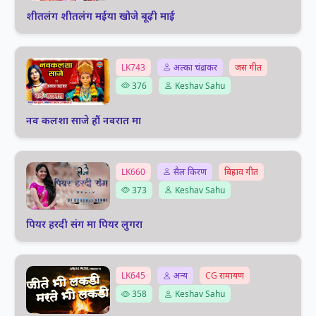
शीतलंग शीतलंग मईया खोजे बूढ़ी माई
LK743
अल्का चंद्राकर
जस गीत
376
Keshav Sahu
नव कलशा साजे हौं नवरात मा
LK660
सैल किरण
बिहाव गीत
373
Keshav Sahu
पियर हरदी संग मा पियर लुगरा
LK645
अन्य
CG रामायण
358
Keshav Sahu