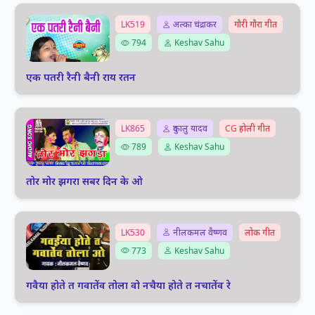
LK519
अल्का चंद्राकर
गौरी गौरा गीत
794
Keshav Sahu
एक पतरी रैनी बैनी राय रतन
LK865
दुकालु यादव
CG होली गीत
789
Keshav Sahu
तोर मोर झगरा सबर दिन के ओ
LK530
नीलकमल वैष्णव
लोक गीत
773
Keshav Sahu
गवैया होते त गवातेंव तोला वो नचैया होते त नचातेंव रे