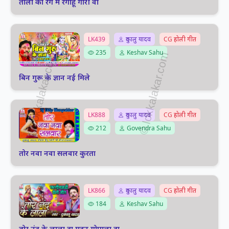
तोला का रंग म रंगाहूं गोरी वो
LK439
दुकालु यादव
CG होली गीत
235
Keshav Sahu
बिन गुरू के ज्ञान नई मिले
LK888
दुकालु यादव
CG होली गीत
212
Govendra Sahu
तोर नवा नवा सलवार कुरता
LK866
दुकालु यादव
CG होली गीत
184
Keshav Sahu
तोर नंद के लाला हा मदन गोपाला हा