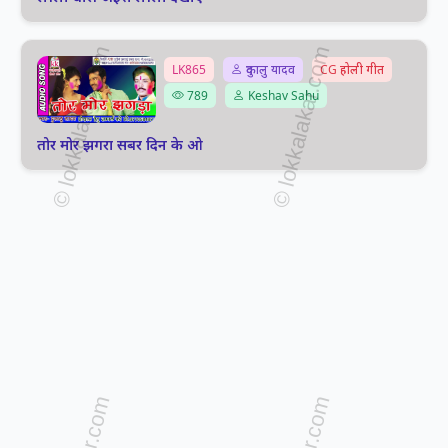
LK865
दुकालु यादव
CG होली गीत
789
Keshav Sahu
तोर मोर झगरा सबर दिन के ओ