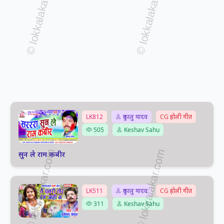
LK812
दुकालु यादव
CG होली गीत
505
Keshav Sahu
सुन ले राम कबीर
LK511
दुकालु यादव
CG होली गीत
311
Keshav Sahu