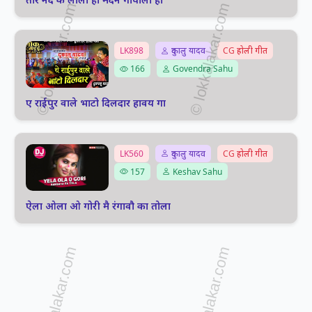
LK898
दुकालु यादव
CG होली गीत
166
Govendra Sahu
ए राईपुर वाले भाटो दिलदार हावय गा
LK560
दुकालु यादव
CG होली गीत
157
Keshav Sahu
ऐला ओला ओ गोरी मै रंगावौ का तोला